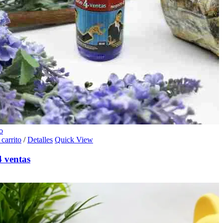
o
 carrito
/
Detalles
Quick View
4 ventas