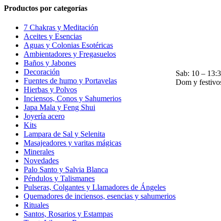
Productos por categorías
7 Chakras y Meditación
Visítanos
Aceites y Esencias
C/Linares, 20
Aguas y Colonias Esotéricas
T. 960 713 42
Ambientadores y Fregasuelos
Horarios
Baños y Jabones
Lun – Vie: 10 
Decoración
Sab: 10 – 13:
Fuentes de humo y Portavelas
Dom y festivo
Hierbas y Polvos
Inciensos, Conos y Sahumerios
Japa Mala y Feng Shui
Joyería acero
Kits
Lampara de Sal y Selenita
Masajeadores y varitas mágicas
Minerales
Novedades
Palo Santo y Salvia Blanca
Péndulos y Talismanes
Pulseras, Colgantes y Llamadores de Ángeles
Quemadores de inciensos, esencias y sahumerios
Rituales
Santos, Rosarios y Estampas