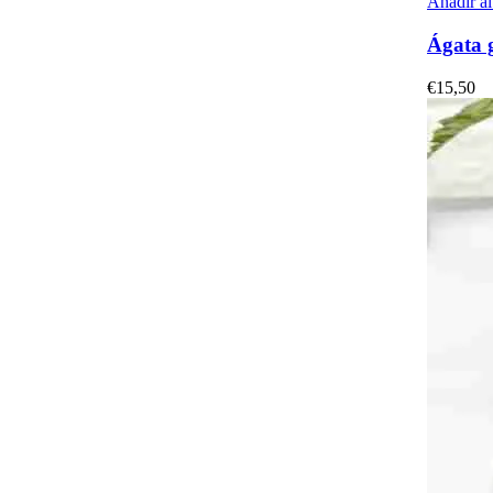
Añadir al
Ágata 
€
15,50