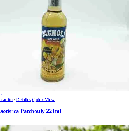
o
 carrito
/
Detalles
Quick View
sotérica Patchouly 221ml