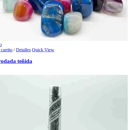
o
 carrito
/
Detalles
Quick View
rodada teñida