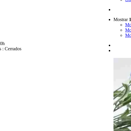
Mostrar
 – 46018 Valencia
Mo
8 M. 655 221 545
Mo
Mo
– 14h. y 17 – 20h.
30h
s : Cerrados