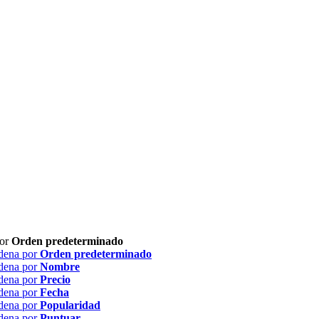
por
Orden predeterminado
dena por
Orden predeterminado
dena por
Nombre
dena por
Precio
dena por
Fecha
dena por
Popularidad
dena por
Puntuar