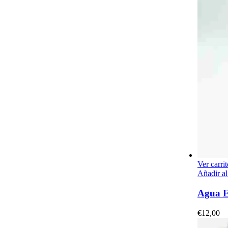
Ver carrit
Añadir al
Agua E
€
12,00