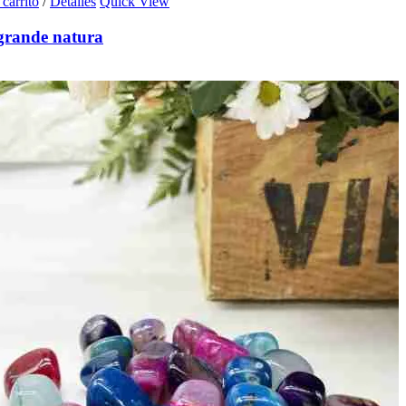
 carrito
/
Detalles
Quick View
grande natura