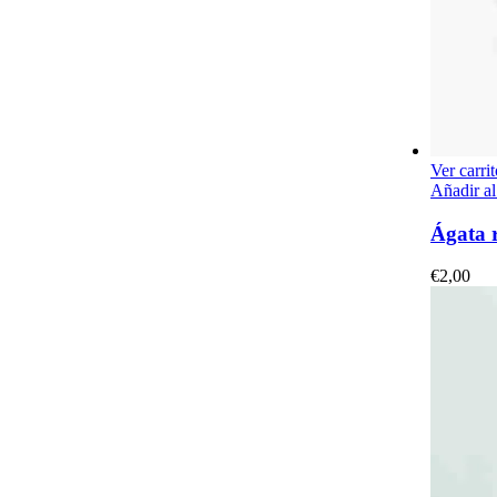
Ver carrit
Añadir al
Ágata 
€
2,00