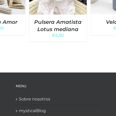
e Amor
Pulsera Amatista
Vel
00
Lotus mediana
€
6,50
MENU
Sobre nosotros
mysticalBlog