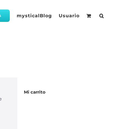
mysticalBlog
Usuario
A
Mi carrito
e