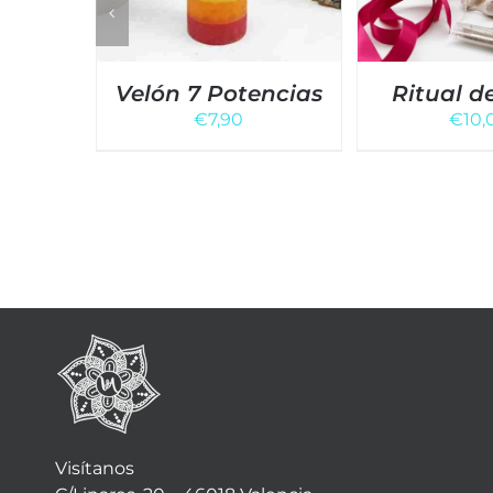
Velón 7 Potencias
Ritual d
€
7,90
€
10,
Visítanos