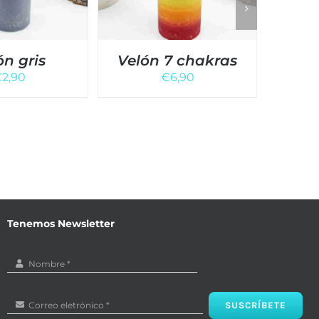
ón gris
Velón 7 chakras
Ki
€
2,90
€
6,90
mine
Tenemos Newsletter
SUSCRÍBETE