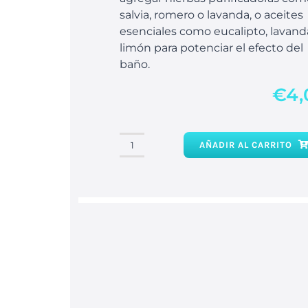
salvia, romero o lavanda, o aceites
esenciales como eucalipto, lavand
limón para potenciar el efecto del
baño.
€
4,
AÑADIR AL CARRITO
Baño
3
sales
limpieza
cantidad