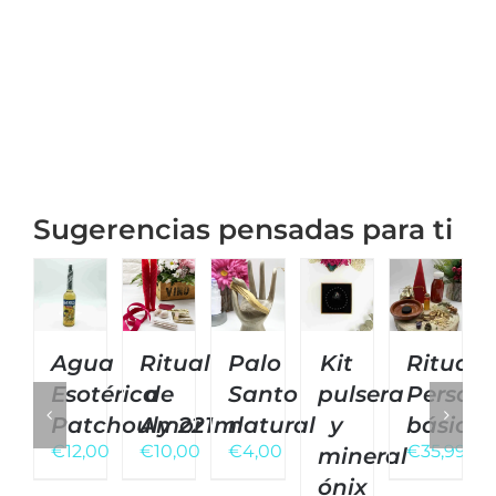
Sugerencias pensadas para ti
Agua
Ritual
Palo
Kit
Ritual
Esotérica
de
Santo
pulsera
Persona
Patchouly 221ml
Amor
natural
y
básico
€
12,00
€
10,00
€
4,00
€
35,99
mineral
ónix