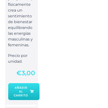
físicamente
crea un
sentimiento
de bienestar
equilibrando
las energías
masculinas y
femeninas.
Precio por
unidad.
€
3,00
AÑADIR
AL
Aventurina
CARRITO
verde
chip