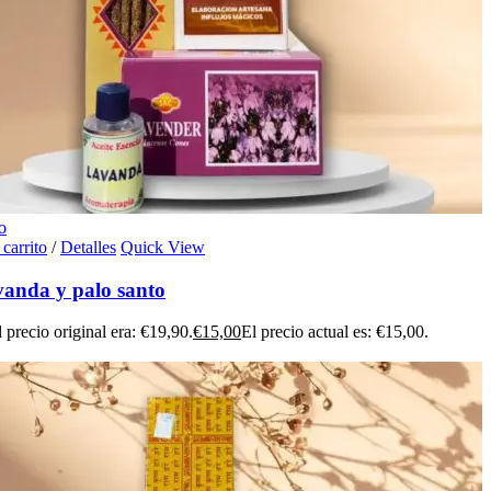
o
 carrito
/
Detalles
Quick View
vanda y palo santo
l precio original era: €19,90.
€
15,00
El precio actual es: €15,00.