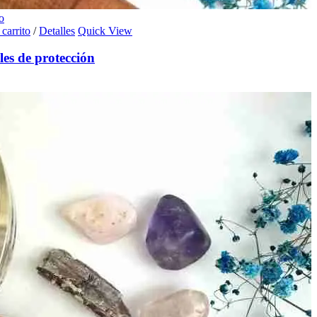
o
 carrito
/
Detalles
Quick View
es de protección