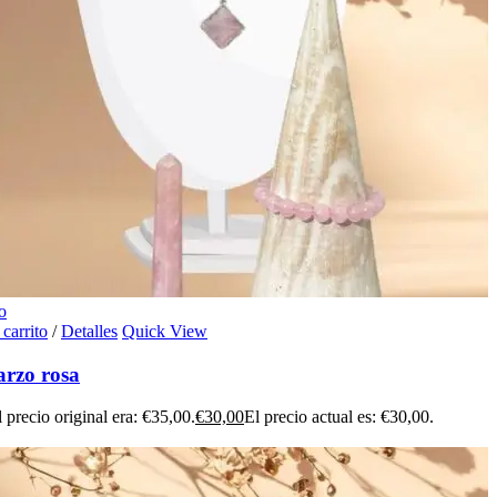
o
 carrito
/
Detalles
Quick View
arzo rosa
l precio original era: €35,00.
€
30,00
El precio actual es: €30,00.