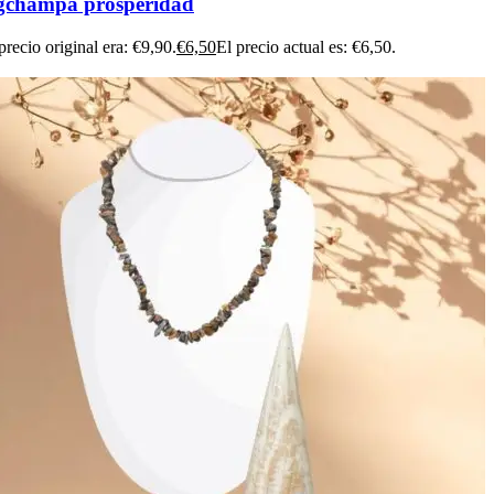
gchampa prosperidad
precio original era: €9,90.
€
6,50
El precio actual es: €6,50.