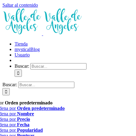
Saltar al contenido
Tienda
mysticalBlog
Usuario
Buscar:
Buscar:
por
Orden predeterminado
dena por
Orden predeterminado
dena por
Nombre
dena por
Precio
dena por
Fecha
dena por
Popularidad
dena por
Puntuar