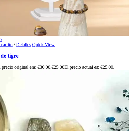
o
 carrito
/
Detalles
Quick View
 de tigre
l precio original era: €30,00.
€
25,00
El precio actual es: €25,00.