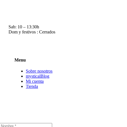
Visítanos
C/Linares, 20 – 46018 Valencia
T. 960 713 428 M. 655 221 545
Horarios
Lun – Vie: 10 – 14h. y 17 – 20h.
Sab: 10 – 13:30h
Dom y festivos : Cerrados
Menu
Sobre nosotros
mysticalBlog
Mi cuenta
Tienda
Tenemos Newsletter