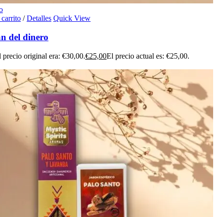
o
 carrito
/
Detalles
Quick View
n del dinero
l precio original era: €30,00.
€
25,00
El precio actual es: €25,00.