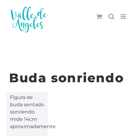
Saltar
al
contenido
Buda sonriendo
Figura de
buda sentado
sonriendo
mide 14cm
aproximadamente.