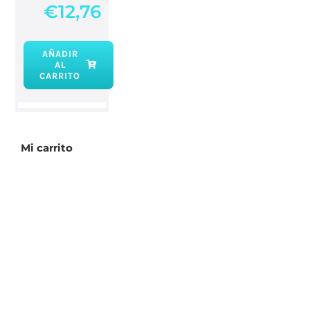
€
12,76
AÑADIR
AL
Buda
CARRITO
sonriendo
cantidad
Mi carrito