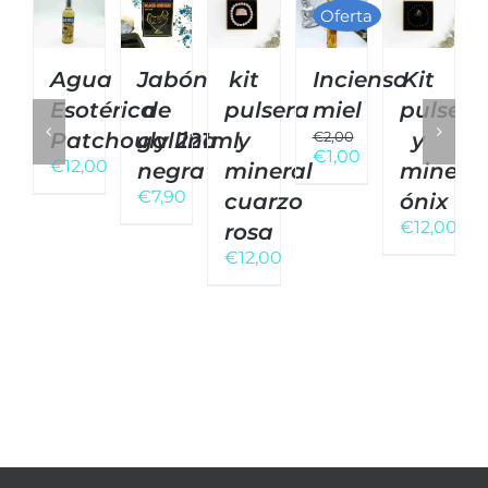
Oferta
Agua
Jabón
kit
Incienso
Kit
Esotérica
de
pulsera
miel
pulsera
Patchouly 221ml
gallina
y
€
2,00
y
El
€
1,00
€
12,00
negra
mineral
mineral
precio
El
€
7,90
original
precio
cuarzo
ónix
era:
actual
€
12,00
rosa
€2,00.
es:
€
12,00
€1,00.