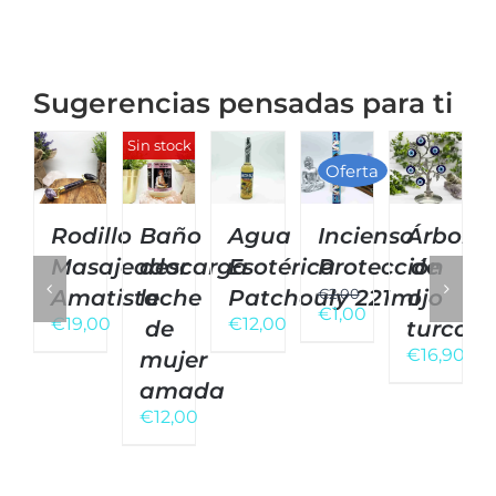
Sugerencias pensadas para ti
Sin stock
Oferta
Rodillo
Baño
Agua
Incienso
Árbol
Masajeador
descarga
Esotérica
Protección
de
Amatista
leche
Patchouly 221ml
€
2,00
ojo
El
€
1,00
€
19,00
€
12,00
de
turco
precio
El
original
precio
€
16,90
mujer
era:
actual
amada
€2,00.
es:
€
12,00
€1,00.