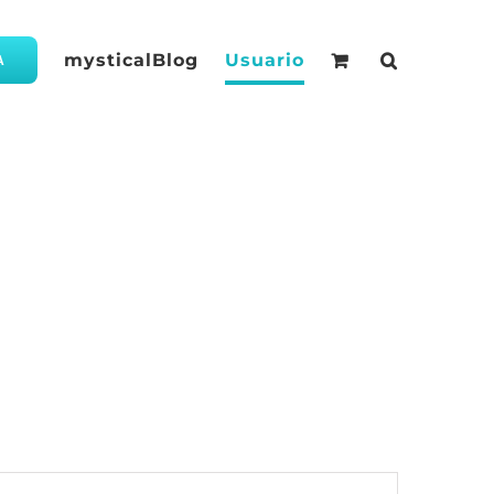
mysticalBlog
Usuario
A