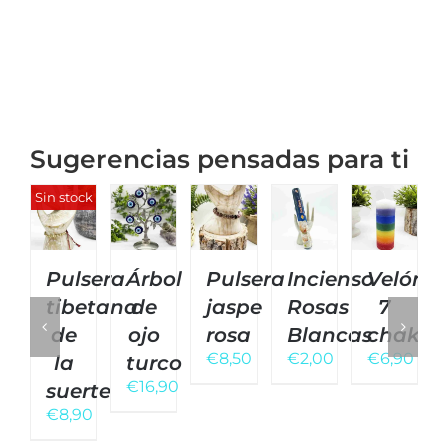
Sugerencias pensadas para ti
Sin stock
Pulsera
Árbol
Pulsera
Incienso
Velón
tibetana
de
jaspe
Rosas
7
de
ojo
rosa
Blancas
chakra
€
8,50
€
2,00
€
6,90
la
turco
€
16,90
suerte
€
8,90