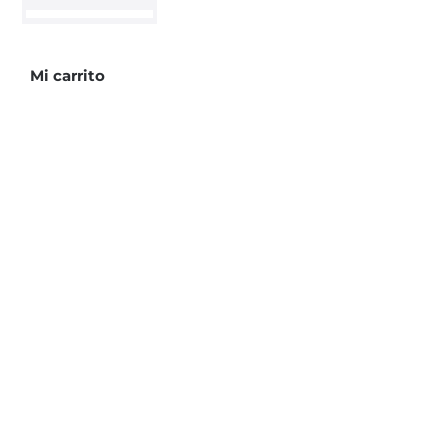
Patchouly 221ml
cantidad
Mi carrito