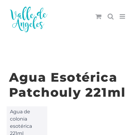
Saltar
al
contenido
Agua Esotérica
Patchouly 221ml
Agua de
colonia
esotérica
221ml