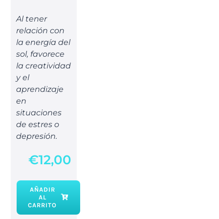
Al tener
relación con
la energía del
sol, favorece
la creatividad
y el
aprendizaje
en
situaciones
de estres o
depresión.
€
12,00
AÑADIR
AL
Agua
CARRITO
Esotérica