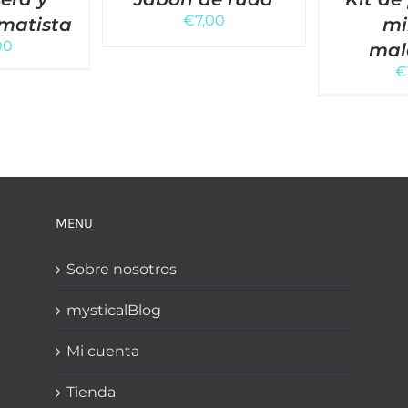
€
7,00
matista
mi
00
mal
€
MENU
Sobre nosotros
mysticalBlog
Mi cuenta
Tienda