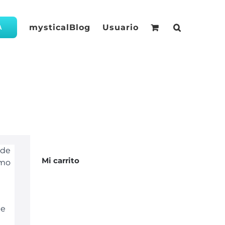
mysticalBlog
Usuario
A
 de
Mi carrito
imo
de