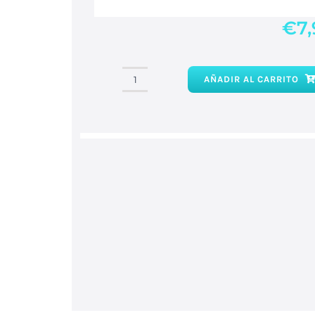
€
7
AÑADIR AL CARRITO
Jabón
de
canela
cantidad