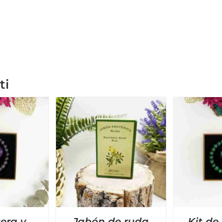
ti
sera y
Jabón de ruda
Kit de