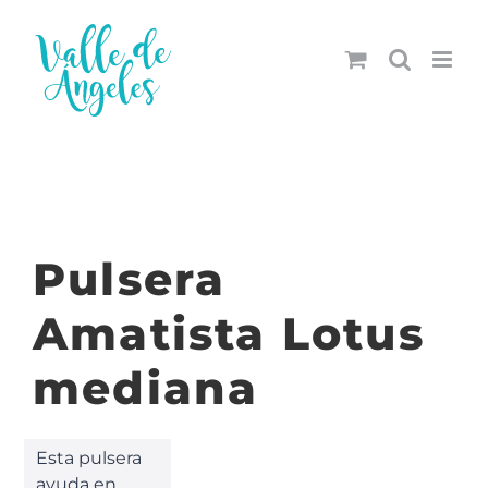
Saltar
al
contenido
Pulsera
Amatista Lotus
mediana
Esta pulsera
ayuda en