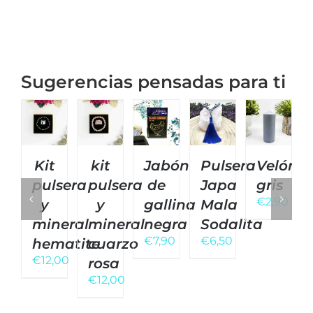
Sugerencias pensadas para ti
Kit
kit
Jabón
Pulsera
Velón
pulsera
pulsera
de
Japa
gris
€
2,90
y
y
gallina
Mala
mineral
mineral
negra
Sodalita
€
7,90
€
6,50
hematite
cuarzo
€
12,00
rosa
€
12,00