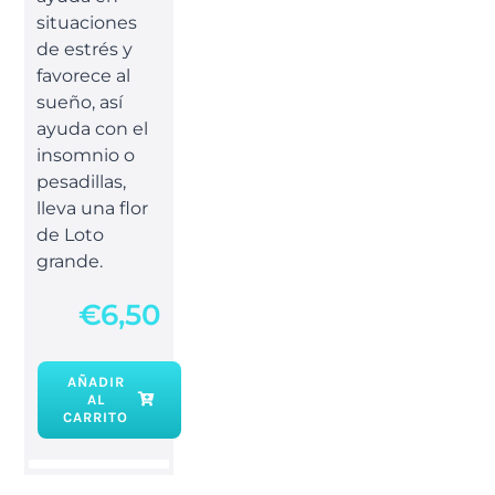
situaciones
de estrés y
favorece al
sueño, así
ayuda con el
insomnio o
pesadillas,
lleva una flor
de Loto
grande.
€
6,50
AÑADIR
AL
Pulsera
CARRITO
Amatista
Lotus
mediana