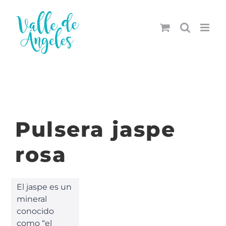
Saltar
al
contenido
Pulsera jaspe
rosa
El jaspe es un
mineral
conocido
como “el