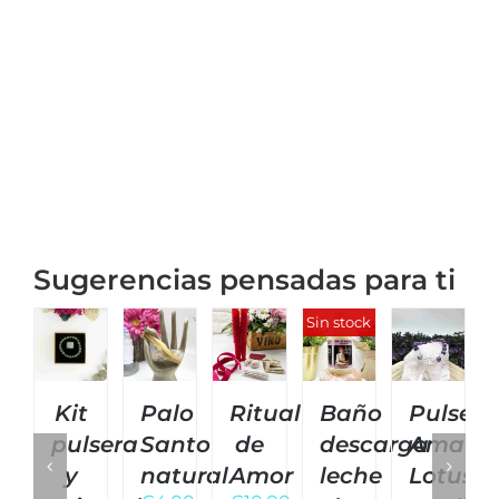
Sugerencias pensadas para ti
Sin stock
Kit
Palo
Ritual
Baño
Pulsera
pulsera
Santo
de
descarga
Amatis
y
natural
Amor
leche
Lotus