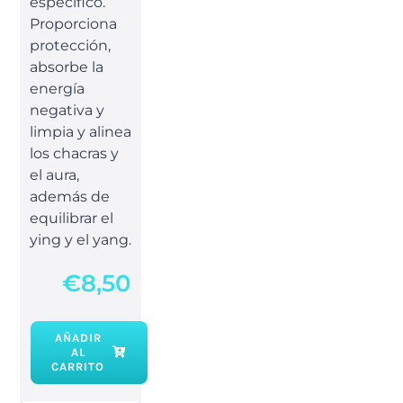
específico.
Proporciona
protección,
absorbe la
energía
negativa y
limpia y alinea
los chacras y
el aura,
además de
equilibrar el
ying y el yang.
€
8,50
AÑADIR
AL
Pulsera
CARRITO
jaspe