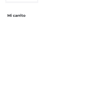
rosa
cantidad
Mi carrito