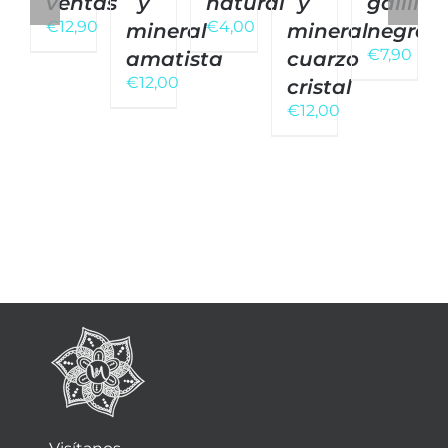
ventas
y
natural
y
gallina
€
12,90
€
4,00
mineral
mineral
negra
€
7,90
amatista
cuarzo
€
12,00
cristal
€
12,00