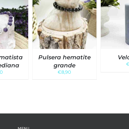
matista
Pulsera hematite
Vel
ediana
grande
50
€
8,90
MENU