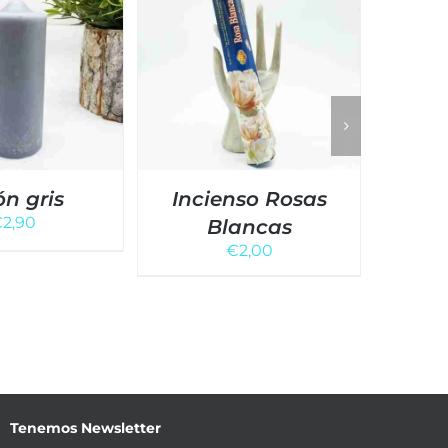
ón gris
Incienso Rosas
€
2,90
Blancas
Pr
€
2,00
Tenemos Newsletter