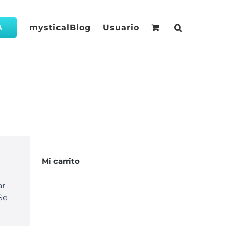
mysticalBlog
Usuario
A
Mi carrito
ar
Se