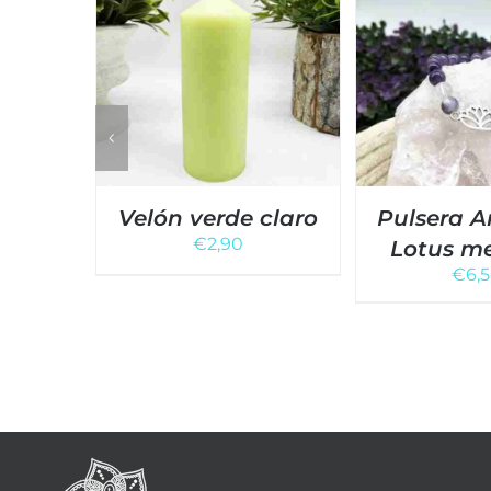
Velón verde claro
Pulsera A
€
2,90
Lotus m
€
6,