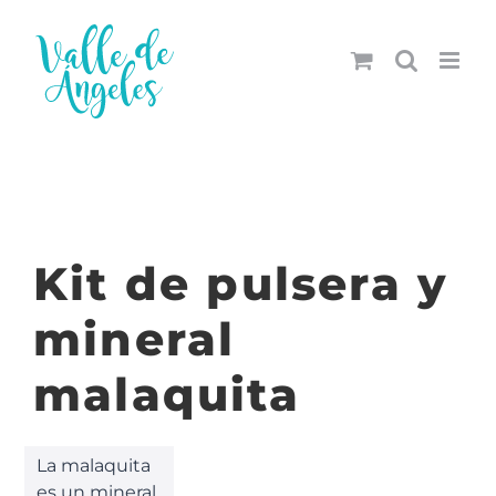
Saltar
al
contenido
Kit de pulsera y
mineral
malaquita
La malaquita
es un mineral