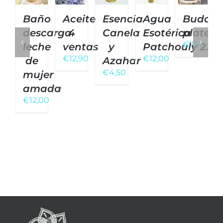
Baño
Aceite
Esencia
Agua
Buda
descarga
4
Canela
Esotérica
platea
€
7,90
leche
ventas
y
Patchouly 221
€
12,90
€
12,00
de
Azahar
€
4,50
mujer
amada
€
12,00