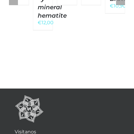
€
10,90
mineral
hematite
€
12,00
Visítanos