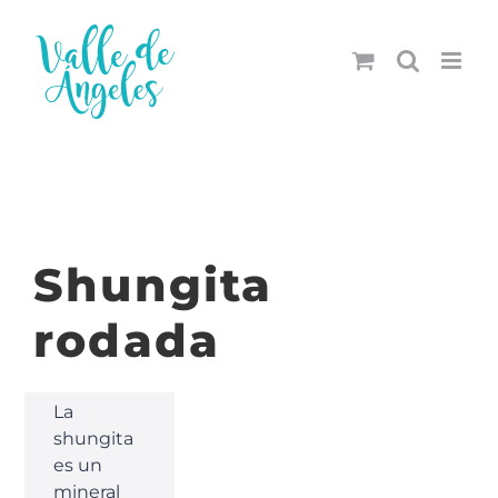
Saltar
al
contenido
Shungita
rodada
La
shungita
es un
mineral