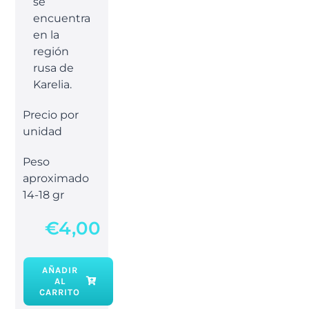
se
encuentra
en la
región
rusa de
Karelia.
Precio por
unidad
Peso
aproximado
14-18 gr
€
4,00
AÑADIR
AL
Shungita
CARRITO
rodada