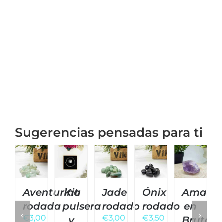
Sugerencias pensadas para ti
Aventurina
Kit
Jade
Ónix
Amatis
rodada
pulsera
rodado
rodado
en
€
3,00
€
3,00
€
3,50
y
Bruto