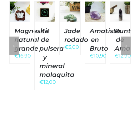
Magnesite
Kit
Jade
Amatista
Punta
natural
de
rodado
en
de
€
3,00
grande
pulsera
Bruto
Amatis
€
16,90
€
10,90
€
12,90
y
mineral
malaquita
€
12,00