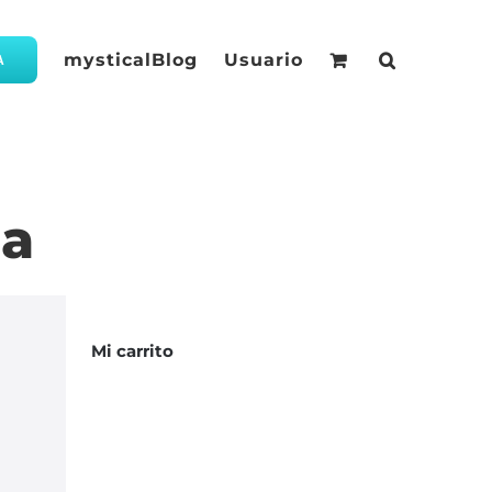
mysticalBlog
Usuario
A
ña
Mi carrito