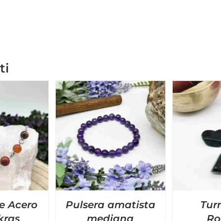
ti
e Acero
Pulsera amatista
Tur
kras
mediana
Ro