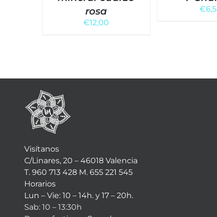
€
6,
rosa
€
12,00
Visítanos
C/Linares, 20 – 46018 Valencia
T. 960 713 428 M. 655 221 545
Horarios
Lun – Vie: 10 – 14h. y 17 – 20h.
Sab: 10 – 13:30h