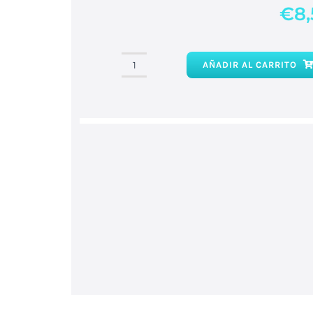
€
8
AÑADIR AL CARRITO
Pulsera
pirita
Natural
pequeña
cantidad