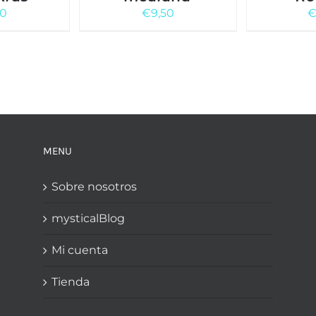
50
€
9,50
MENU
Sobre nosotros
mysticalBlog
Mi cuenta
Tienda