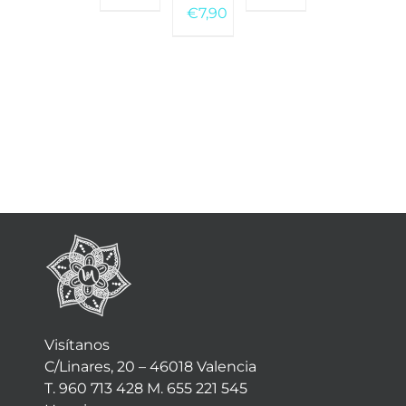
PUEDEN
PUEDEN
€
7,90
ELEGIR
ELEGIR
EN
EN
LA
LA
PÁGINA
PÁGINA
DE
DE
PRODUCTO
PRODUCTO
Visítanos
C/Linares, 20 – 46018 Valencia
T. 960 713 428 M. 655 221 545