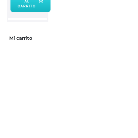
AL
Pulsera
CARRITO
7
Chakras
cantidad
Mi carrito