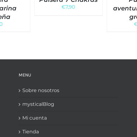
€
7,90
arina
aventu
eña
gr
50
MENU
Sobre nosotros
mysticalBlog
Mi cuenta
Tienda