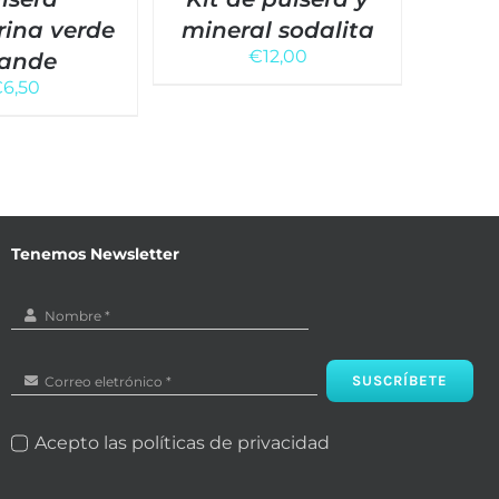
rina verde
mineral sodalita
opal
€
12,00
ande
€
6,50
Tenemos Newsletter
SUSCRÍBETE
Acepto las políticas de privacidad