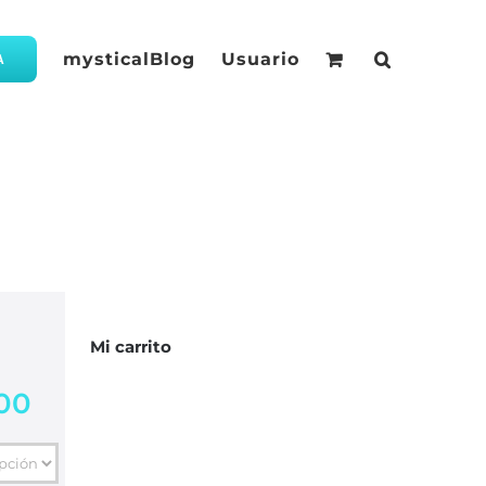
mysticalBlog
Usuario
A
Mi carrito
00