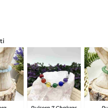
ti
era
Pulsera 7 Chakras
Pu