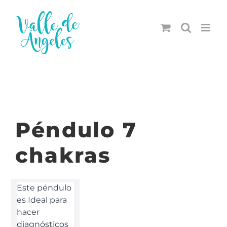
Saltar
al
contenido
Péndulo 7
chakras
Este péndulo
es Ideal para
hacer
diagnósticos