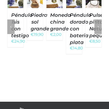
Péndulo
Piedra
Moneda
Péndulo
Pulsera
Isis
sol
china
dorado
pirita
con
grande
grande
con
Natural
€
19,90
€
2,00
testigo
bateria
pequeñ
€
24,90
€
8,50
plata
€
14,80