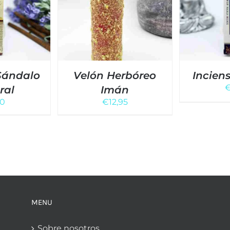
Sándalo
Velón Herbóreo
Incien
ral
Imán
50
€
12,95
MENU
Sobre nosotros