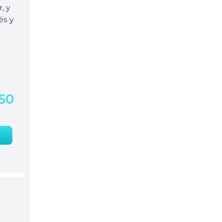
, y
és y
,50