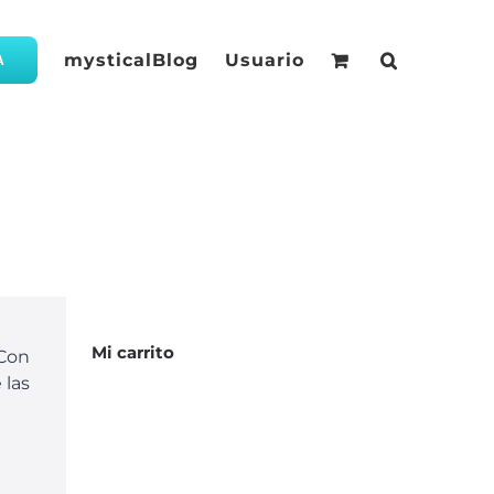
mysticalBlog
Usuario
A
Mi carrito
 Con
 las