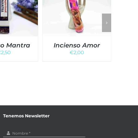
so Mantra
Incienso Amor
Inci
€
2,50
€
2,00
Tenemos Newsletter