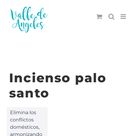
Saltar
al
contenido
Incienso palo
santo
Elimina los
conflictos
domésticos,
armonizando