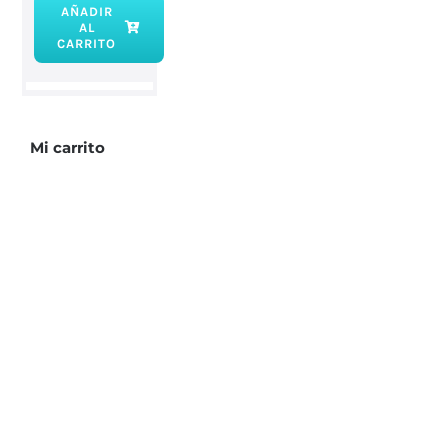
AÑADIR
AL
Incienso
CARRITO
palo
santo
cantidad
Mi carrito