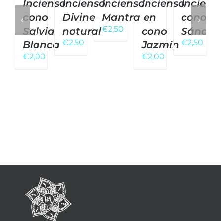
Incienso
Incienso
Incienso
Incienso
Inciens
cono
Divine
Mantra
en
cono
€
2,50
Salvia
natural
cono
Sándal
€
2,50
€
2,50
Blanca
Jazmín
€
2,00
€
2,00