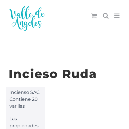
Saltar
al
contenido
Incieso Ruda
Incienso SAC
Contiene 20
varillas
Las
propiedades