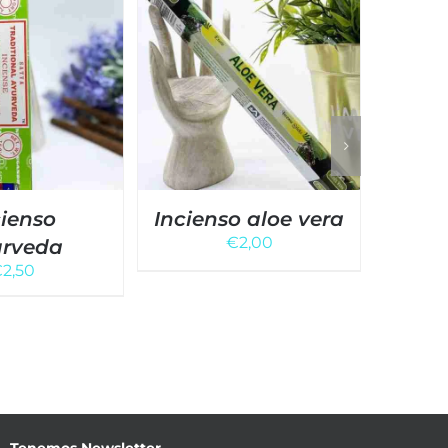
cienso
Incienso aloe vera
Inc
€
2,00
urveda
€
2,50