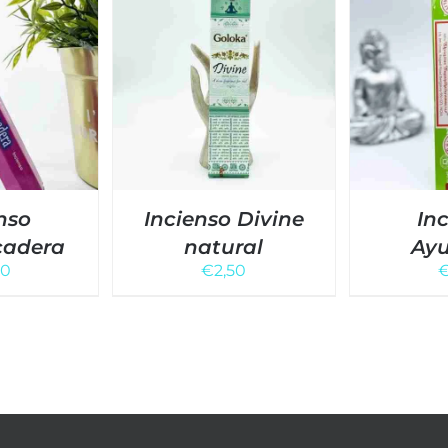
nso
Incienso Divine
In
cadera
natural
Ay
00
€
2,50