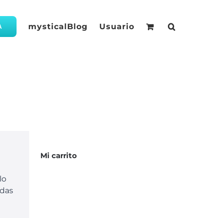
mysticalBlog
Usuario
A
Mi carrito
lo
idas