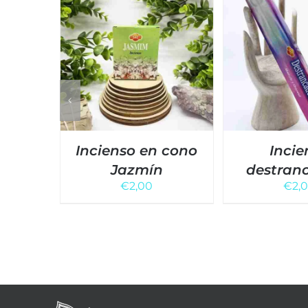
Incienso en cono
Incie
Jazmín
destran
€
2,00
€
2,