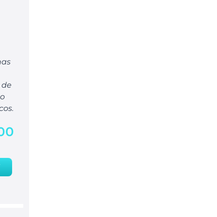
nas
 de
mo
cos.
,00