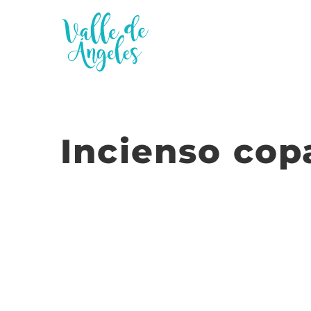
Saltar
al
contenido
Incienso cop