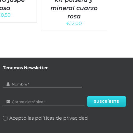
rosa
mineral cuarzo
min
€
8,50
rosa
€
12,00
Tenemos Newsletter
SUSCRÍBETE
Acepto las políticas de privacidad