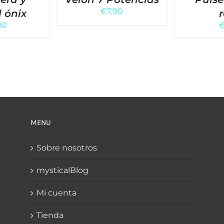
€
7,90
 ónix
00
MENU
Sobre nosotros
mysticalBlog
Mi cuenta
Tienda