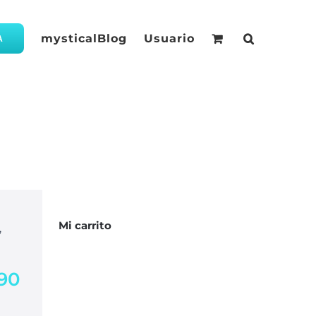
mysticalBlog
Usuario
A
Mi carrito
,
,90