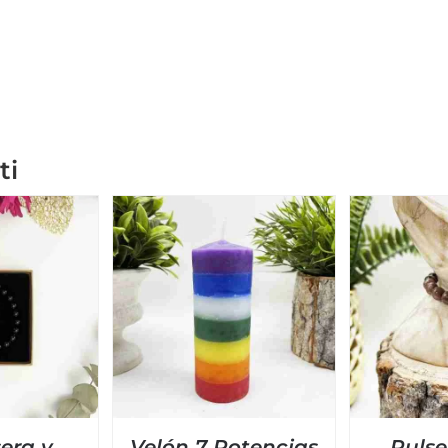
ti
sera y
Velón 7 Potencias
Pulse