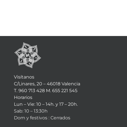
€25,00.
Visítanos
C/Linares, 20 – 46018 Valencia
T. 960 713 428 M. 655 221 545
Horarios
Lun – Vie: 10 – 14h. y 17 – 20h.
Sab: 10 – 13:30h
Dom y festivos : Cerrados