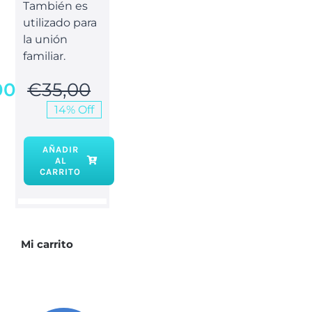
También es
utilizado para
la unión
familiar.
00
€
35,00
El
El
14% Off
precio
precio
original
actual
AÑADIR
AL
era:
es:
Kit
CARRITO
Cuarzo
€35,00.
€30,00.
rosa
cantidad
Mi carrito