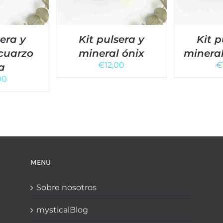
sera y
Kit pulsera y
Kit p
cuarzo
mineral ónix
minera
€
12,00
€
a
00
MENU
Sobre nosotros
mysticalBlog