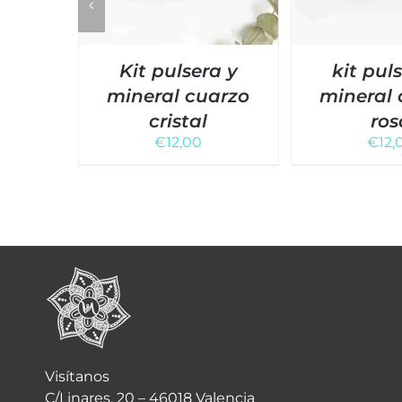
Kit pulsera y
kit pul
mineral cuarzo
mineral 
cristal
ros
€
12,00
€
12,
Visítanos
C/Linares, 20 – 46018 Valencia