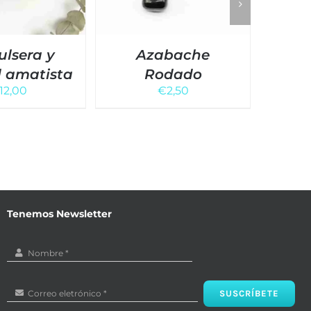
ulsera y
Azabache
Kit 
l amatista
Rodado
mine
12,00
€
2,50
Tenemos Newsletter
SUSCRÍBETE