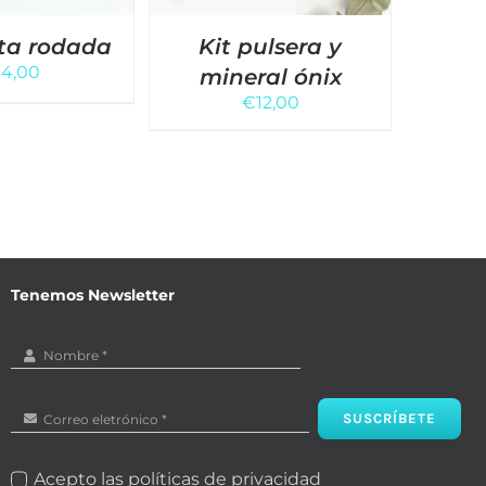
ta rodada
Kit pulsera y
Amat
€
4,00
mineral ónix
€
12,00
Tenemos Newsletter
SUSCRÍBETE
Acepto las políticas de privacidad