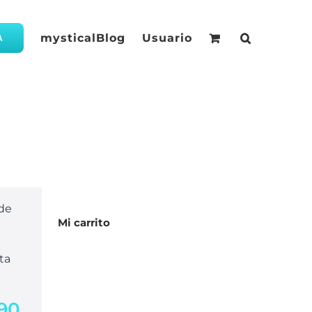
mysticalBlog
Usuario
A
 de
Mi carrito
ta
,90