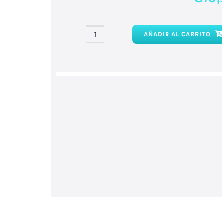
AÑADIR AL CARRITO
Amatista
en
Bruto
cantidad