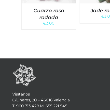
Cuarzo rosa
Jade r
€
3,
rodada
€
3,00
Visítanos
C/Linares, 20 – 46018 Valencia
T. 960 713 428 M. 655 221 545