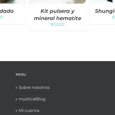
odado
Kit pulsera y
Shungi
00
mineral hematite
€
12,00
MENU
Sobre nosotros
mysticalBlog
Mi cuenta