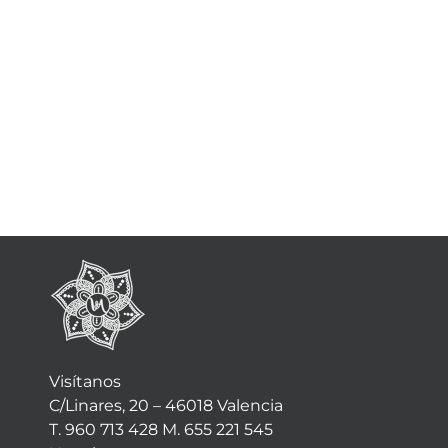
Visítanos
C/Linares, 20 – 46018 Valencia
T. 960 713 428 M. 655 221 545