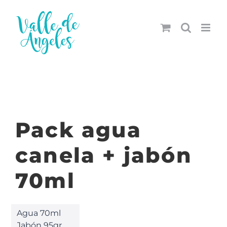
Saltar
al
contenido
Pack agua
canela + jabón
70ml
Agua 70ml
Jabón 95gr