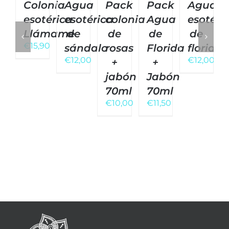
Colonia
Agua
Pack
Pack
Agua
esotérica
esotérica
colonia
Agua
esotéri
Llámame
de
de
de
de
€
15,90
sándalo
rosas
Florida
florida
€
12,00
€
12,00
+
+
jabón
Jabón
70ml
70ml
€
10,00
€
11,50