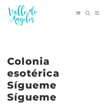
Saltar
al
contenido
Colonia
esotérica
Sígueme
Sígueme