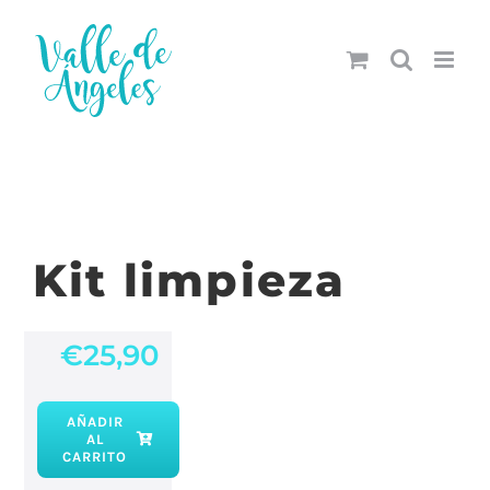
Saltar
al
contenido
Kit limpieza
€
25,90
AÑADIR
AL
Kit
CARRITO
limpieza