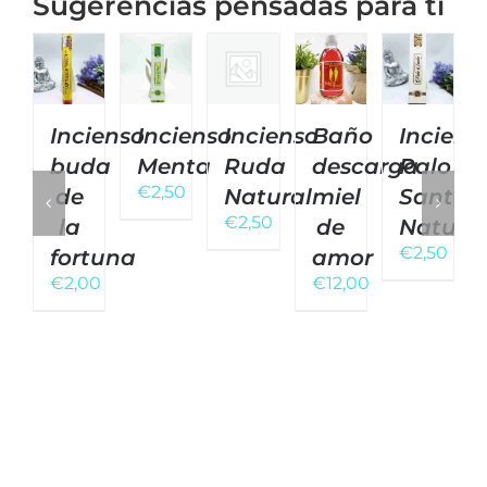
Sugerencias pensadas para ti
Incienso
Incienso
Incienso
Baño
Inciens
buda
Menta
Ruda
descarga
Palo
€
2,50
de
Natural
miel
Santo
€
2,50
la
de
Natural
€
2,50
fortuna
amor
€
2,00
€
12,00