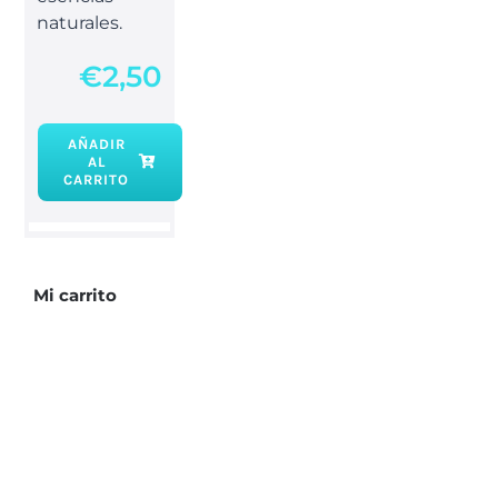
naturales.
€
2,50
AÑADIR
AL
Incienso
CARRITO
Meditación
natural
cantidad
Mi carrito