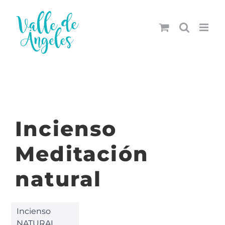
Saltar
al
contenido
Incienso
Meditación
natural
Incienso
NATURAL