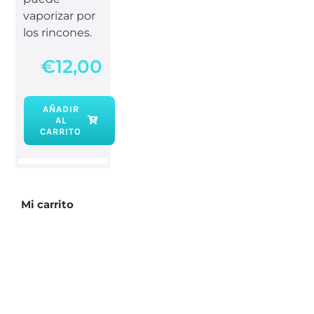
vaporizar por
los rincones.
€
12,00
AÑADIR
AL
Baño
CARRITO
descarga
Ruda
cantidad
Mi carrito