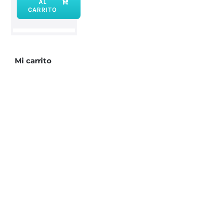
AL
Esencia
CARRITO
patchouly
cantidad
Mi carrito