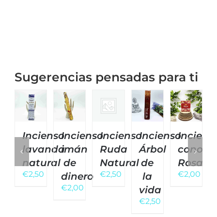
Sugerencias pensadas para ti
Incienso
Incienso
Incienso
Incienso
Inciens
lavanda
imán
Ruda
Árbol
cono
natural
de
Natural
de
Rosas
€
2,50
€
2,50
€
2,00
dinero
la
€
2,00
vida
€
2,50