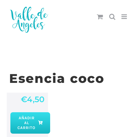
Saltar
al
contenido
Esencia coco
€
4,50
AÑADIR
AL
Esencia
CARRITO
coco