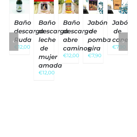
Baño
Baño
Baño
Jabón
Jabón
descarga
descarga
descarga
de
de
Ruda
leche
abre
pomba
canela
€
12,00
€
7,90
de
caminos
gira
€
12,00
€
7,90
mujer
amada
€
12,00