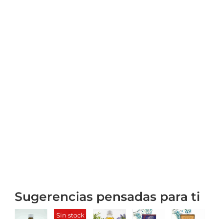
Sugerencias pensadas para ti
Sin stock
S