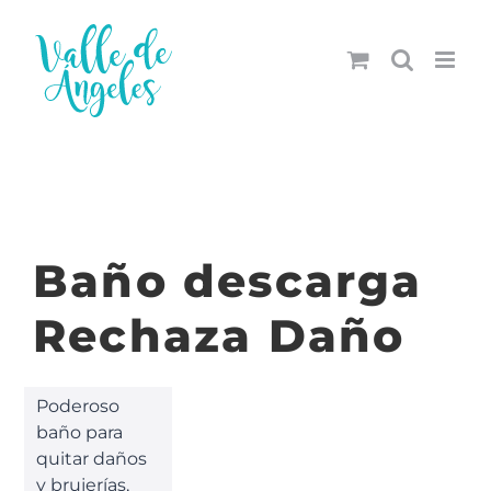
Saltar
al
contenido
Baño descarga
Rechaza Daño
Poderoso
baño para
quitar daños
y brujerías,