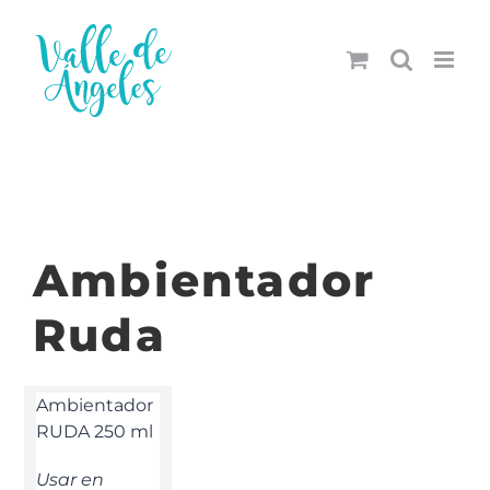
Saltar
al
contenido
Ambientador
Ruda
Ambientador
RUDA 250 ml
Usar en