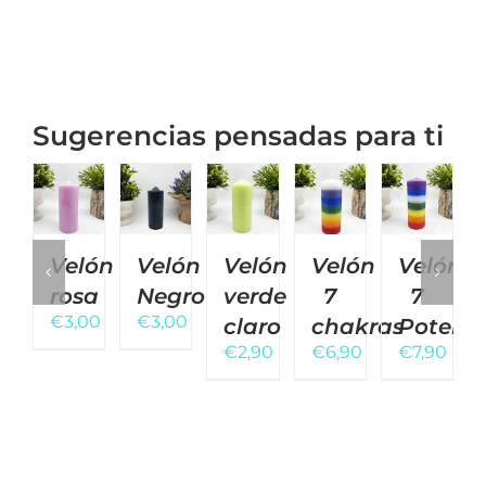
Sugerencias pensadas para ti
Velón
Velón
Velón
Velón
Velón
rosa
Negro
verde
7
7
€
3,00
€
3,00
claro
chakras
Potenc
€
2,90
€
6,90
€
7,90