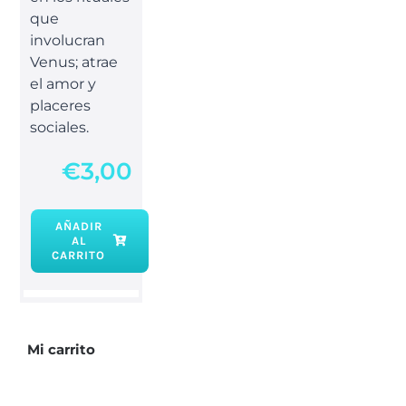
que
involucran
Venus; atrae
el amor y
placeres
sociales.
€
3,00
AÑADIR
AL
Velón
CARRITO
Verde
cantidad
Mi carrito