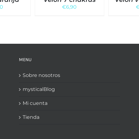
90
€
6,90
MENU
Sobre nosotros
mysticalBlog
Mi cuenta
Tienda