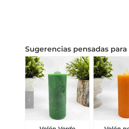
Sugerencias pensadas para 
Velón Verde
Velón n