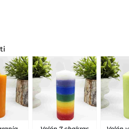
ti
aranja
Velón 7 chakras
Velón v