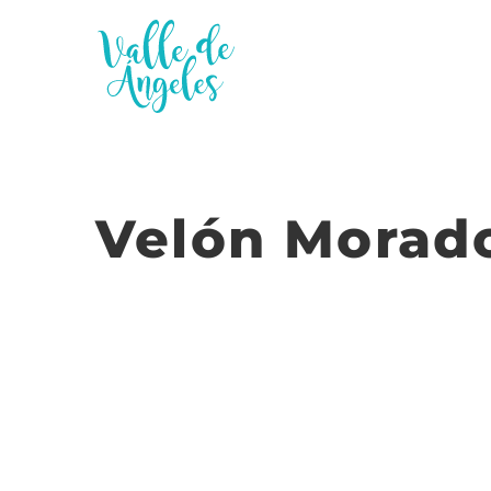
Saltar
al
contenido
Velón Morad