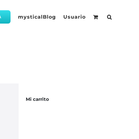
mysticalBlog
Usuario
A
Mi carrito
a