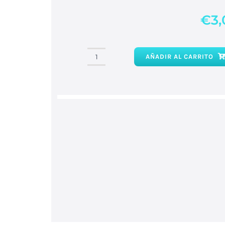
€
3
AÑADIR AL CARRITO
Velón
Morado
cantidad