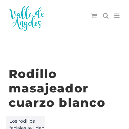
Saltar
al
contenido
Rodillo
masajeador
cuarzo blanco
Los rodillos
faciales ayudan