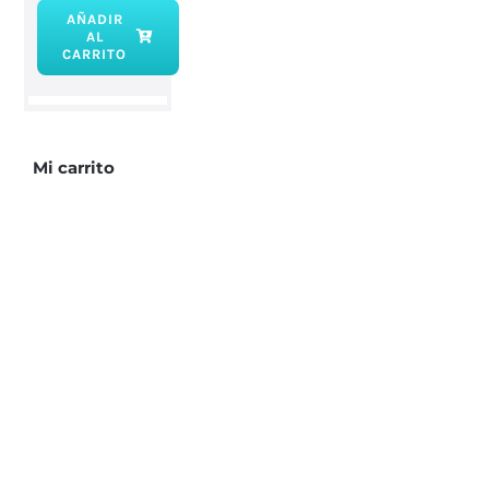
AÑADIR
AL
Rodillo
CARRITO
masajeador
cuarzo
blanco
cantidad
Mi carrito