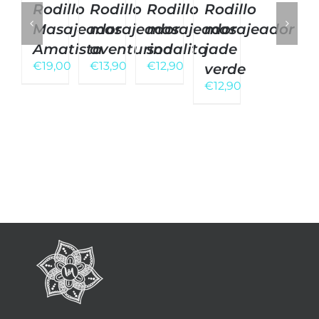
Rodillo
Rodillo
Rodillo
Rodillo
Masajeador
masajeador
masajeador
masajeador
Amatista
aventurina
sodalita
jade
€
19,00
€
13,90
€
12,90
verde
€
12,90