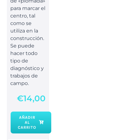
de «plomada»
para marcar el
centro, tal
como se
utiliza en la
construcción.
Se puede
hacer todo
tipo de
diagnóstico y
trabajos de
campo.
€
14,00
AÑADIR
AL
Péndulo
CARRITO
de