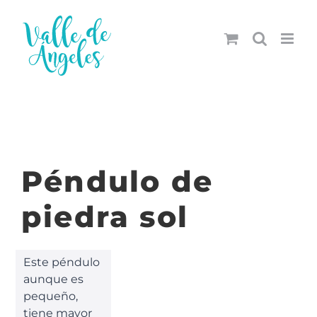
Saltar
al
contenido
Péndulo de
piedra sol
Este péndulo
aunque es
pequeño,
tiene mayor