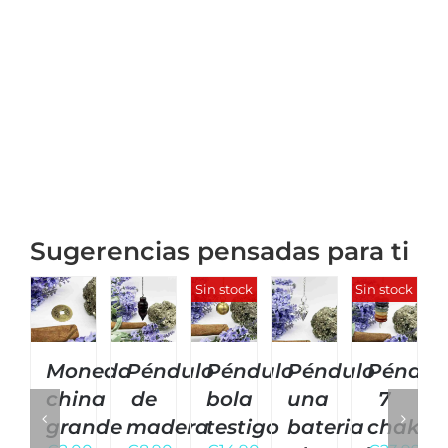
Sugerencias pensadas para ti
Sin stock
Sin stock
Moneda
Péndulo
Péndulo
Péndulo
Péndul
china
de
bola
una
7
grande
madera
testigo
bateria
chakra