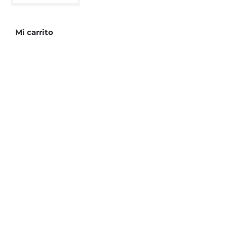
piedra
sol
cantidad
Mi carrito