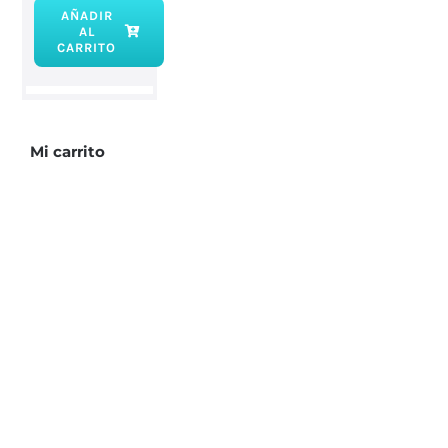
AÑADIR
AL
Incienso
CARRITO
cono
Sándalo
cantidad
Mi carrito