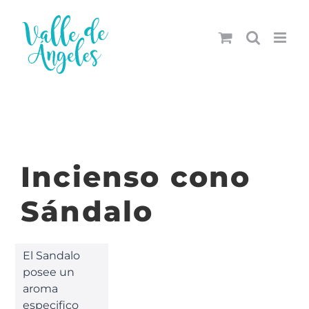
Saltar
al
contenido
Incienso cono
Sándalo
El Sandalo
posee un
aroma
especifico