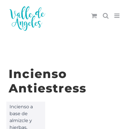
Saltar
al
contenido
Incienso
Antiestress
Incienso a
base de
almizcle y
hierbas,