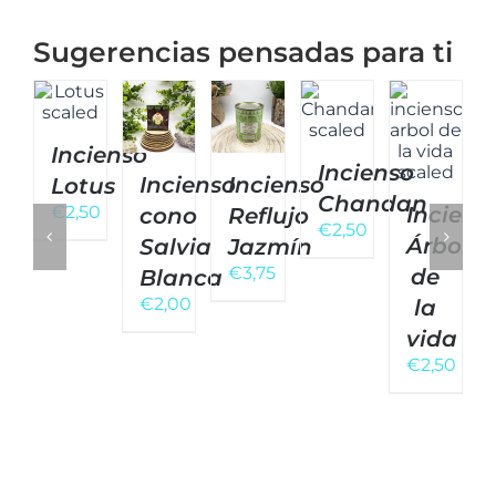
Sugerencias pensadas para ti
Incienso
Incienso
Incienso
Incienso
Lotus
Chandan
€
2,50
Inciens
cono
Reflujo
€
2,50
Árbol
Salvia
Jazmín
€
3,75
de
Blanca
€
2,00
la
vida
€
2,50