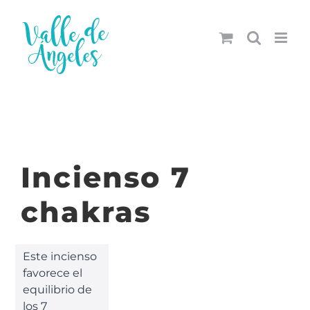
Saltar
al
contenido
Incienso 7
chakras
Este incienso
favorece el
equilibrio de
los 7