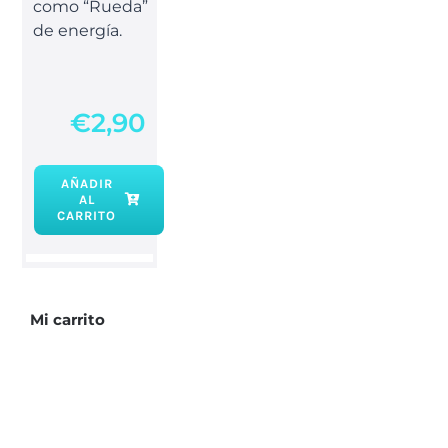
como “Rueda”
de energía.
€
2,90
AÑADIR
AL
Incienso
CARRITO
7
chakras
cantidad
Mi carrito