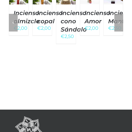
Incienso
Incienso
Incienso
Incienso
Inciens
almizcle
copal
cono
Amor
Mantra
€
2,00
€
2,00
€
2,00
€
2,50
Sándalo
€
2,50