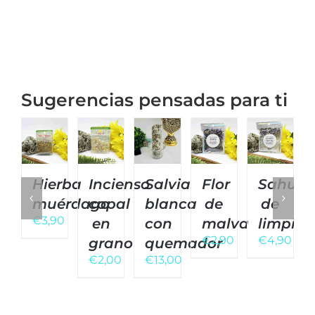
Sugerencias pensadas para ti
Hierba
Incienso
Salvia
Flor
Sahume
muérdago
copal
blanca
de
de
€
3,90
en
con
malva
limpiez
€
2,90
€
4,90
grano
quemador
€
2,00
€
13,00