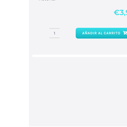
€
3
AÑADIR AL CARRITO
Hierba
Abre
Caminos
cantidad