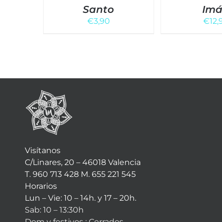
Santo
Im
€
3,90
€
12,
Visítanos
C/Linares, 20 – 46018 Valencia
T. 960 713 428 M. 655 221 545
Horarios
Lun – Vie: 10 – 14h. y 17 – 20h.
Sab: 10 – 13:30h
Dom y festivos : Cerrados