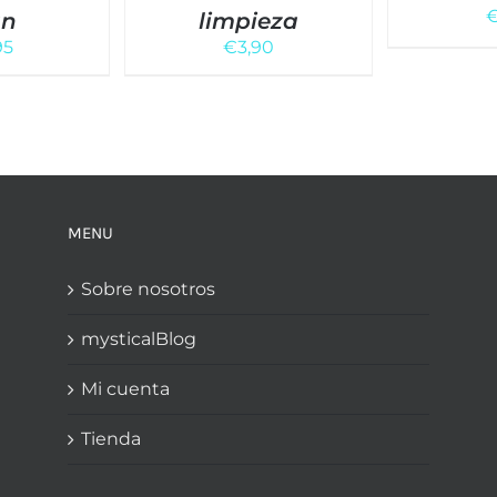
án
limpieza
95
€
3,90
MENU
Sobre nosotros
mysticalBlog
Mi cuenta
Tienda