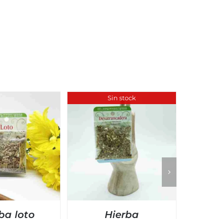
Sin stock
ba loto
Hierba
Po