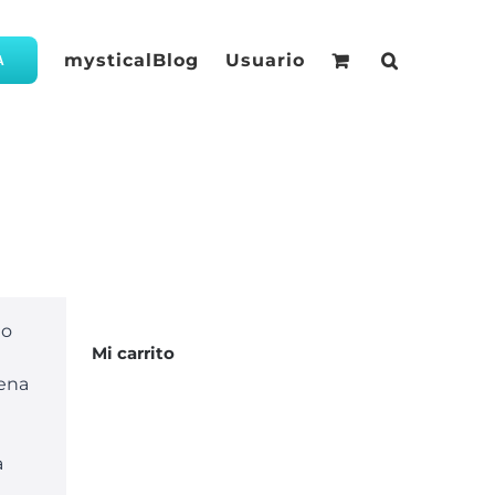
mysticalBlog
Usuario
A
do
Mi carrito
uena
a