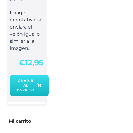
Imagen
orientativa, se
enviara el
velón igual o
similar a la
imagen.
€
12,95
AÑADIR
AL
Velón
CARRITO
Herbóreo
Limpias
cantidad
Mi carrito