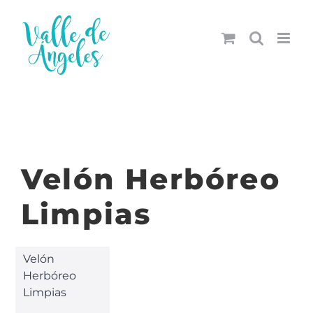
Saltar
al
contenido
Velón Herbóreo
Limpias
Velón
Herbóreo
Limpias