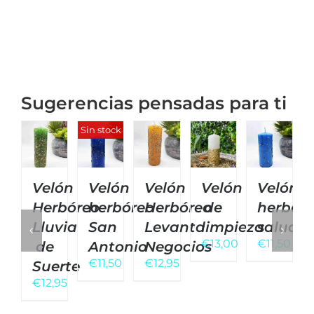
Sugerencias pensadas para ti
Sin stock
Velón
Velón
Velón
Velón
Velón
Herbóreo
herbóreo
Herbóreo
de
herbór
Lluvia
San
Levanta
limpieza
salud
€
13,00
€
11,50
de
Antonio
Negocios
€
11,50
€
12,95
Suerte
€
12,95