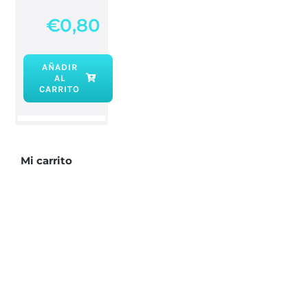
€
0,80
AÑADIR
AL
Vela
CARRITO
bujía
rosa
cantidad
Mi carrito