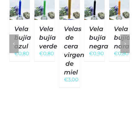
Vela
Vela
Velas
Vela
Vela
bujía
bujía
de
bujía
bujía
azul
verde
cera
negra
naranj
€
0,80
€
0,80
€
0,90
€
0,80
virgen
de
miel
€
3,00