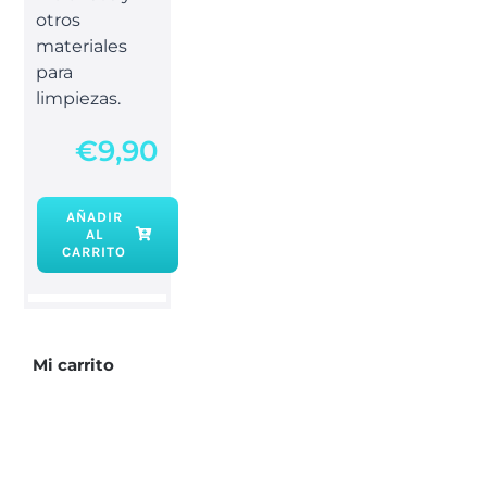
otros
materiales
para
limpiezas.
€
9,90
AÑADIR
AL
Sahumador
CARRITO
hojas
doradas
cantidad
Mi carrito