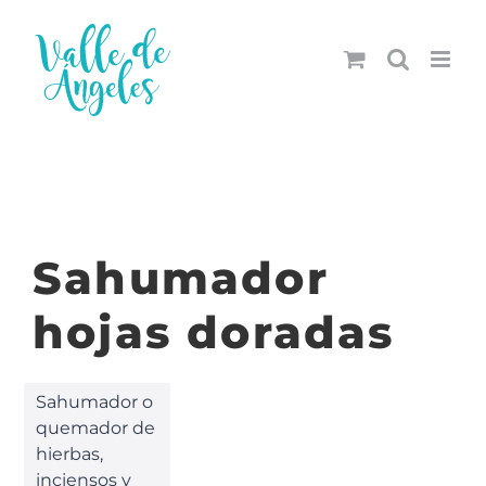
Saltar
al
contenido
Sahumador
hojas doradas
Sahumador o
quemador de
hierbas,
inciensos y