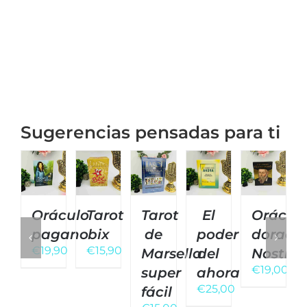
Sugerencias pensadas para ti
Oráculo
Tarot
Tarot
El
Orácul
pagano
bix
de
poder
dorado
€
19,90
€
15,90
Marsella
del
Nostra
€
19,00
super
ahora
€
25,00
fácil