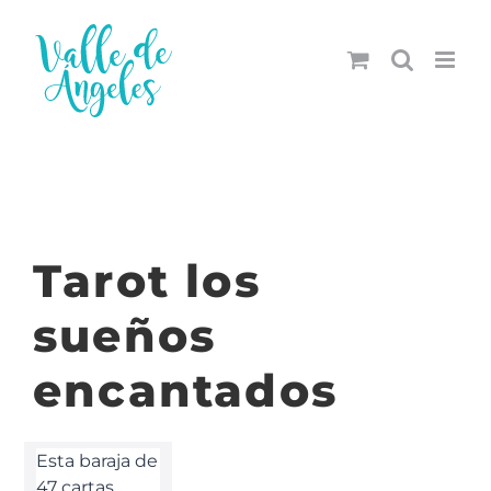
Saltar
al
contenido
Tarot los
sueños
encantados
Esta baraja de
47 cartas